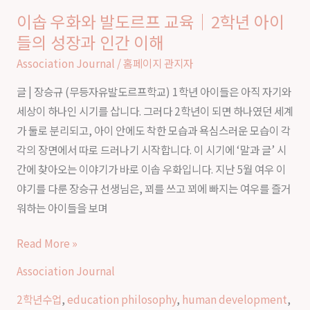
는
이솝 우화와 발도르프 교육｜2학년 아이
이
예
들의 성장과 인간 이해
솝
술
우
Association Journal
/
홈페이지 관지자
과
화
놀
글 | 장승규 (무등자유발도르프학교) 1학년 아이들은 아직 자기와
와
이
세상이 하나인 시기를 삽니다. 그러다 2학년이 되면 하나였던 세계
발
의
가 둘로 분리되고, 아이 안에도 착한 모습과 욕심스러운 모습이 각
도
본
각의 장면에서 따로 드러나기 시작합니다. 이 시기에 ‘말과 글’ 시
르
질
간에 찾아오는 이야기가 바로 이솝 우화입니다. 지난 5월 여우 이
프
야기를 다룬 장승규 선생님은, 꾀를 쓰고 꾀에 빠지는 여우를 즐거
교
워하는 아이들을 보며
육
｜
Read More »
2
Association Journal
학
년
2학년수업
,
education philosophy
,
human development
,