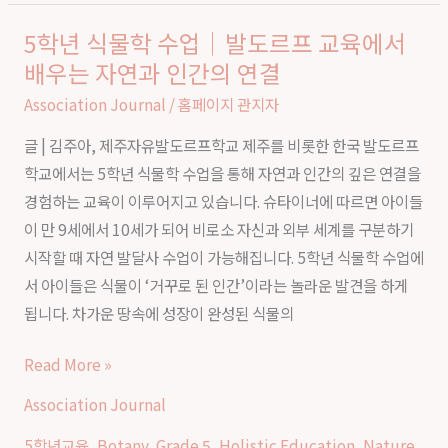
둠
5학년 식물학 수업｜발도르프 교육에서
5
을
배우는 자연과 인간의 연결
학
배
년
Association Journal
/
홈페이지 관지자
우
식
는
글 | 김주아, 제주자유발도르프학교 제주를 비롯한 한국 발도르프
물
6
학교에서는 5학년 식물학 수업을 통해 자연과 인간의 깊은 연결을
학
학
경험하는 교육이 이루어지고 있습니다. 슈타이너에 따르면 아이들
수
년
이 만 9세에서 10세가 되어 비로소 자신과 외부 세계를 구분하기
업
수
시작할 때 자연 발달사 수업이 가능해집니다. 5학년 식물학 수업에
｜
업
서 아이들은 식물이 ‘거꾸로 된 인간’이라는 놀라운 발견을 하게
발
됩니다. 차가운 땅속에 성장이 완성된 식물의
도
르
Read More »
프
Association Journal
교
육
5학년교육
,
Botany
,
Grade 5
,
Holistic Education
,
Nature