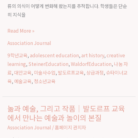
발
류의 의식이 어떻게 변화해 왔는지를 추적합니다. 학생들은 단순
도
히 지식을
르
프
Read More »
교
Association Journal
육
에
9학년교육
,
adolescent education
,
art history
,
creative
서
learning
,
SteinerEducation
,
WaldorfEducation
,
나눔 자
배
료
,
대안교육
,
미술사수업
,
발도르프교육
,
상급과정
,
슈타이너교
우
육
,
예술교육
,
청소년교육
는
예
술
놂과 예술, 그리고 작품｜발도르프 교육
놂
과
에서 만나는 예술과 놀이의 본질
과
인
예
Association Journal
/
홈페이지 관지자
간
술,