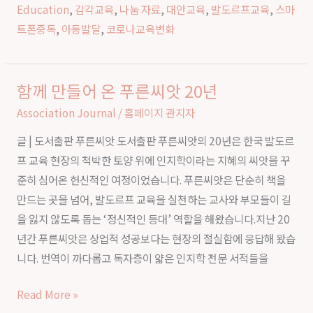
Education
,
감각교육
,
나눔 자료
,
대안교육
,
발도르프교육
,
스마
｜
트폰중독
,
아동발달
,
코로나교육변화
스
마
트
함께 만들어 온 푸른씨앗 20년
함
폰
께
Association Journal
/
홈페이지 관지자
시
만
대,
글 | 도서출판 푸른씨앗 도서출판 푸른씨앗의 20년은 한국 발도르
들
아
프 교육 현장의 척박한 토양 위에 인지학이라는 지혜의 씨앗을 꾸
어
이
준히 심어온 헌신적인 여정이었습니다. 푸른씨앗은 단순히 책을
온
들
만드는 곳을 넘어, 발도르프 교육을 실천하는 교사와 부모들이 길
푸
의
을 잃지 않도록 돕는 ‘정신적인 등대’ 역할을 해왔습니다.지난 20
른
감
년간 푸른씨앗은 상업적 성공보다는 현장의 절실함에 응답해 왔습
씨
각
니다. 번역이 까다롭고 독자층이 얇은 인지학 전문 서적들을
앗
회
20
복
Read More »
년
을