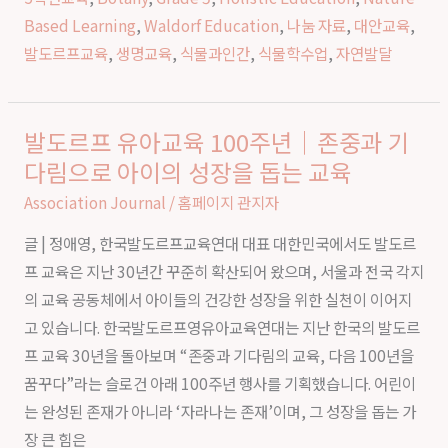
에
Based Learning
,
Waldorf Education
,
나눔 자료
,
대안교육
,
서
발도르프교육
,
생명교육
,
식물과인간
,
식물학수업
,
자연발달
배
우
는
발도르프 유아교육 100주년｜존중과 기
발
자
다림으로 아이의 성장을 돕는 교육
도
연
르
Association Journal
/
홈페이지 관지자
과
프
인
글 | 정애영, 한국발도르프교육연대 대표 대한민국에서도 발도르
유
간
프 교육은 지난 30년간 꾸준히 확산되어 왔으며, 서울과 전국 각지
아
의
의 교육 공동체에서 아이들의 건강한 성장을 위한 실천이 이어지
교
연
고 있습니다. 한국발도르프영유아교육연대는 지난 한국의 발도르
육
결
프 교육 30년을 돌아보며 “존중과 기다림의 교육, 다음 100년을
100
꿈꾸다”라는 슬로건 아래 100주년 행사를 기획했습니다. 어린이
주
는 완성된 존재가 아니라 ‘자라나는 존재’이며, 그 성장을 돕는 가
년
장 큰 힘은
｜