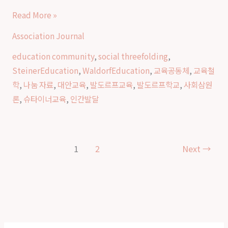
을
Read More »
｜
Association Journal
발
도
education community
,
social threefolding
,
르
SteinerEducation
,
WaldorfEducation
,
교육공동체
,
교육철
프
학
,
나눔 자료
,
대안교육
,
발도르프교육
,
발도르프학교
,
사회삼원
교
론
,
슈타이너교육
,
인간발달
육
에
서
1
2
Next
→
바
라
보
는
사
회