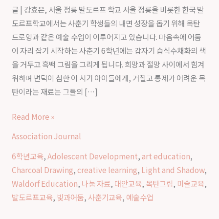
글 | 강효은, 서울 정릉 발도르프 학교 서울 정릉을 비롯한 한국 발
수
도르프학교에서는 사춘기 학생들의 내면 성장을 돕기 위해 목탄
업
드로잉과 같은 예술 수업이 이루어지고 있습니다. 마음속에 어둠
｜
이 자리 잡기 시작하는 사춘기 6학년에는 갑자기 습식수채화의 색
발
을 거두고 흑백 그림을 그리게 됩니다. 희망과 절망 사이에서 힘겨
도
워하며 변덕이 심한 이 시기 아이들에게, 거칠고 통제가 어려운 목
르
탄이라는 재료는 그들의 […]
프
예
Read More »
술
Association Journal
교
육
6학년교육
,
Adolescent Development
,
art education
,
에
Charcoal Drawing
,
creative learning
,
Light and Shadow
,
서
Waldorf Education
,
나눔 자료
,
대안교육
,
목탄그림
,
미술교육
,
빛
발도르프교육
,
빛과어둠
,
사춘기교육
,
예술수업
과
어