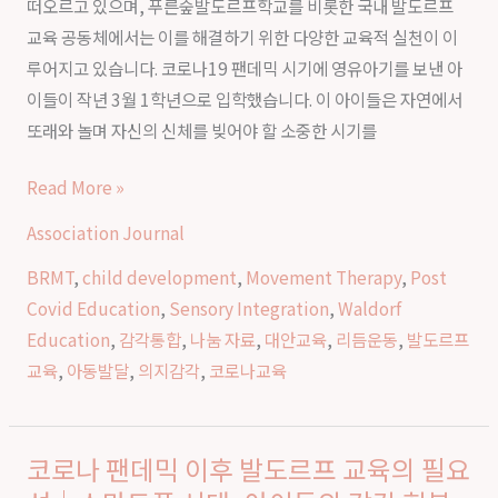
떠오르고 있으며, 푸른숲발도르프학교를 비롯한 국내 발도르프
육
교
교육 공동체에서는 이를 해결하기 위한 다양한 교육적 실천이 이
현
육
루어지고 있습니다. 코로나19 팬데믹 시기에 영유아기를 보낸 아
장
이들이 작년 3월 1학년으로 입학했습니다. 이 아이들은 자연에서
변
또래와 놀며 자신의 신체를 빚어야 할 소중한 시기를
화
｜
Read More »
발
Association Journal
도
르
BRMT
,
child development
,
Movement Therapy
,
Post
프
Covid Education
,
Sensory Integration
,
Waldorf
교
Education
,
감각통합
,
나눔 자료
,
대안교육
,
리듬운동
,
발도르프
육
교육
,
아동발달
,
의지감각
,
코로나교육
으
로
의
코로나 팬데믹 이후 발도르프 교육의 필요
코
지
로