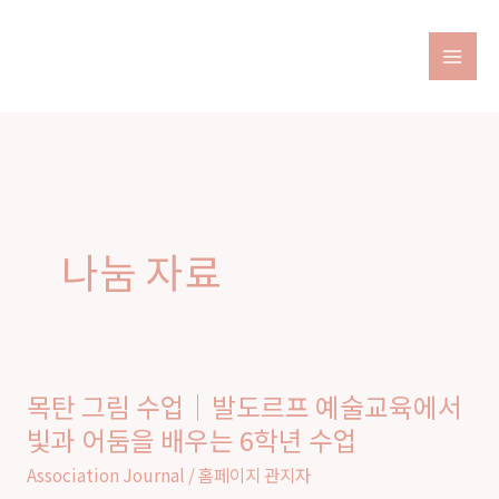
Skip
to
content
나눔 자료
목탄 그림 수업｜발도르프 예술교육에서
목
빛과 어둠을 배우는 6학년 수업
탄
그
Association Journal
/
홈페이지 관지자
림