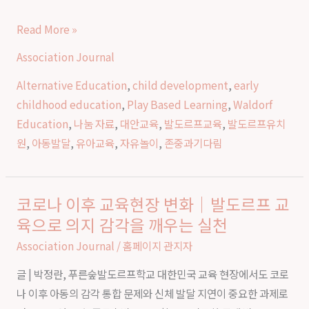
존
Read More »
중
Association Journal
과
기
Alternative Education
,
child development
,
early
다
childhood education
,
Play Based Learning
,
Waldorf
림
Education
,
나눔 자료
,
대안교육
,
발도르프교육
,
발도르프유치
으
원
,
아동발달
,
유아교육
,
자유놀이
,
존중과기다림
로
아
이
코로나 이후 교육현장 변화｜발도르프 교
코
의
육으로 의지 감각을 깨우는 실천
로
성
나
Association Journal
/
홈페이지 관지자
장
이
을
글 | 박정란, 푸른숲발도르프학교 대한민국 교육 현장에서도 코로
후
돕
나 이후 아동의 감각 통합 문제와 신체 발달 지연이 중요한 과제로
교
는