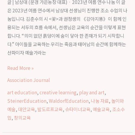
의
글 | 남상대 (문경 가은농장 대표) · 2023년 여름 연수 나눔 이 글
그
성
은 2023년 여름 연수에서 남상대 선생님이 진행한 조소 수업의 나
리
장
눔입니다. 김춘수의 시 <꽃>과 권정생의 《강아지똥》이 함께 인
고
용되는 서두의 흐름 속에서, 선생님은 교육의 순간을 이렇게 표현
작
합니다. “의미 없던 흙덩이에 숨이 닿아 한 존재가 되기 시작합니
품
다.” 아이들을 교육하는 우리는 죽음과 태어남의 순간에 함께하는
｜
산파이자 예술가라는
발
도
Read More »
르
Association Journal
프
교
art education
,
creative learning
,
play and art
,
육
SteinerEducation
,
WaldorfEducation
,
나눔 자료
,
놀이와
에
예술
,
대안교육
,
발도르프교육
,
슈타이너교육
,
예술교육
,
조소수
서
업
,
창의교육
만
나