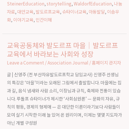
아
SteinerEducation
,
storytelling
,
WaldorfEducation
,
나눔
이
자료
,
대안교육
,
발도르프교육
,
슈타이너교육
,
아동발달
,
이솝우
들
화
,
이야기교육
,
인간이해
의
성
장
교육공동체와 발도르프 마을｜발도르프
교
과
교육에서 바라보는 사회와 성장
육
인
공
Leave a Comment
/
Association Journal
/
홈페이지 관지자
간
동
이
글 | 신영주 (전 부산자유발도르프학교 담임교사) 신영주 선생님
체
해
의 특강은 ‘마을’이라는 오래된 그림에서 출발합니다. 마을에는 집
와
과 길, 음식 냄새와 사람 소리, 이장님과 규칙, 축제와 전통이 있습
발
니다. 루돌프 슈타이너가 제시한 ‘사회삼원론’ — 문화의 자유, 규
도
칙의 평등, 경제의 형제애 — 은 대단한 이론이라기보다 사람들이
르
모여 살기 시작한 이래 늘 있어 온 원리이며, 이제는 몇몇 지도자가
프
아닌 개별 구성원
마