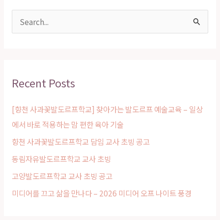
와
성
S
장
e
a
r
Recent Posts
c
h
[향천 사과꽃발도르프학교] 찾아가는 발도르프 예술교육 – 일상
f
에서 바로 적용하는 맘 편한 육아 기술
o
향천 사과꽃발도르프학교 담임 교사 초빙 공고
r
동림자유발도르프학교 교사 초빙
:
고양발도르프학교 교사 초빙 공고
미디어를 끄고 삶을 만나다 – 2026 미디어 오프 나이트 풍경