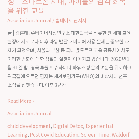
성｜스마트폰 시대, 아이들의 감각 회복
감
을 위한 교육
나
각
팬
Association Journal
/
홈페이지 관지자
을
데
깨
글 | 김훈태, 슈타이너사상연구소 대한민국을 비롯한 전 세계 교육
믹
우
현장에서 코로나 이후 아동 발달과 미디어 사용 문제는 중요한 과
이
는
제가 되었으며, 서울과 부산 등 국내 발도르프 교육 공동체에서도
후
실
이러한 변화에 대한 성찰과 실천이 이어지고 있습니다. 2020년 1
발
천
월 31일 밤, 영국 루돌프 슈타이너 하우스 방문의 여운을 뒤로하고
도
귀국길에 오르던 필자는 세계보건기구(WHO)의 비상사태 선포
르
소식을 접했습니다. 이후 3년간
프
교
Read More »
육
의
Association Journal
필
child development
,
Digital Detox
,
Experiential
요
Learning
,
Post Covid Education
,
Screen Time
,
Waldorf
성