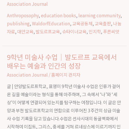
Association Journal
위
Anthroposophy
,
education books
,
learning community
,
한
publishing
,
WaldorfEducation
,
교육공동체
,
교육출판
,
나눔
교
자료
,
대안교육
,
발도르프교육
,
슈타이너교육
,
인지학
,
푸른씨앗
육
9학년 미술사 수업｜발도르프 교육에서
9
배우는 예술과 인간의 성장
학
년
Association Journal
/
홈페이지 관지자
미
글 | 안양발도르프학교, 표영미 9학년 미술사 수업은 인류가 걸어
술
온 길을 예술이라는 형식을 통해 마주하며, 그 속에서 ‘나’와 ‘세
사
상’이 어떻게 연결되어 있는지를 탐구하는 여정입니다. 이 글은 안
수
양과 부천 발도르프학교의 연합으로 이루어진 3주간의 상급 미술
업
사 수업 기록을 담고 있습니다.수업은 선사시대의 동굴벽화에서
｜
시작하여 이집트, 그리스, 중세를 거쳐 르네상스에 이르기까지 인