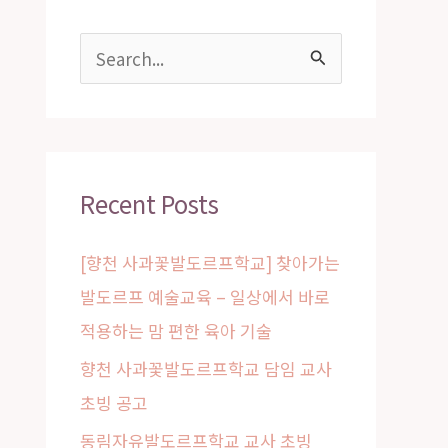
S
e
a
r
c
Recent Posts
h
[향천 사과꽃발도르프학교] 찾아가는
f
발도르프 예술교육 – 일상에서 바로
o
적용하는 맘 편한 육아 기술
r
:
향천 사과꽃발도르프학교 담임 교사
초빙 공고
동림자유발도르프학교 교사 초빙