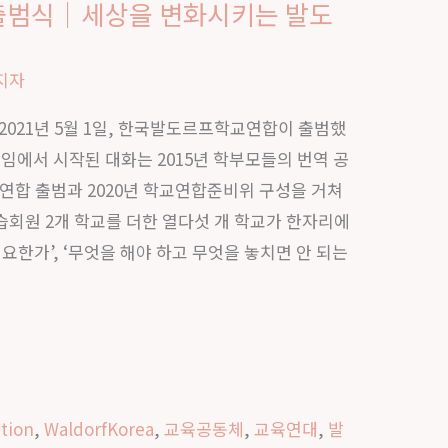
출범식｜세상을 변화시키는 발도
지자
 2021년 5월 1일, 한국발도르프학교연합이 출범했
모임에서 시작된 대화는 2015년 학부모들의 번역 공
모연합 출범과 2020년 학교연합준비위 구성을 거쳐
수습회원 2개 학교를 더한 열다섯 개 학교가 한자리에
요한가’, ‘무엇을 해야 하고 무엇을 놓치면 안 되는
tion
,
WaldorfKorea
,
교육공동체
,
교육연대
,
발