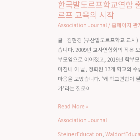
한국발도르프학교연합 
한
연
르프 교육의 시작
국
합
발
Association Journal
/
홈페이지 관
의
도
방
글 | 김현경 (부산발도르프학교 교사)
르
향
습니다. 2009년 교사연합회의 작은 
프
과
부모임으로 이어졌고, 2019년 학부
학
미
마침내 이 날, 정회원 13개 학교와 
교
래
마음을 모았습니다. ‘왜 학교연합이 필
연
가’라는 질문이
합
출
Read More »
범
식
Association Journal
｜
SteinerEducation
,
WaldorfEduca
세