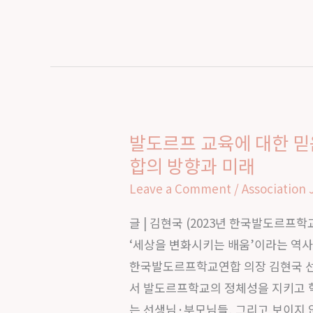
프
교
육
공
동
체
발도르프 교육에 대한 
발
와
합의 방향과 미래
도
연
르
Leave a Comment
/
Association 
대
프
의
글 | 김현국 (2023년 한국발도르프
교
의
‘세상을 변화시키는 배움’이라는 역사적
육
미
한국발도르프학교연합 의장 김현국 선
에
서 발도르프학교의 정체성을 지키고 
대
는 선생님·부모님들, 그리고 보이지 