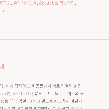
프학교
,
슈타이너교육
,
About Us
,
학교연합
,
ion
대
어, 세계 각지의 교육 공동체가 서로 연결되고 협
. 이번 자료는 세계 발도르프 교육 네트워크와 국
ircle)**의 역할, 그리고 발도르프 교육이 어떻게
통성을 함께 유지하며 발전해가는지를 담고 있습니