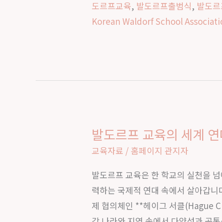
도르프교육
,
발도르프출범식
,
발도르
상
Korean Waldorf School Associat
을
변
화
시
키
는
발
발도르프 교육의 세계 연
발
도
도
교육자료
/
홈페이지 관지자
르
르
프
발도르프 교육은 한 학교의 실천을 넘
프
교
력하는 국제적 연대 속에서 살아갑니다
교
육
제 협의체인 **헤이그 서클(Hague C
육
의
각 나라와 지역 속에서 다양성과 공