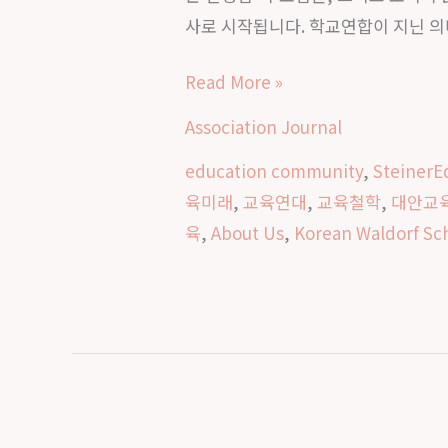
한
사로 시작됩니다. 학교연합이 지닌 의
믿
음
Read More »
과
연
Association Journal
대
education community
,
SteinerE
｜
육미래
,
교육연대
,
교육철학
,
대안교
한
육
,
About Us
,
Korean Waldorf Sch
국
발
도
르
프
학
교