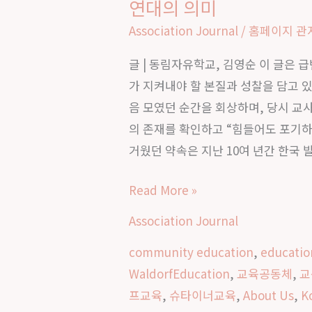
연대의 의미
는
글:
Association Journal
/
홈페이지 관
혼
글 | 동림자유학교, 김영순 이 글은
돈
가 지켜내야 할 본질과 성찰을 담고 있
속
음 모였던 순간을 회상하며, 당시 교
의
의 존재를 확인하고 “힘들어도 포기하
제
거웠던 약속은 지난 10여 년간 한국 
자
리
Read More »
찾
기
Association Journal
｜
community education
,
educatio
발
WaldorfEducation
,
교육공동체
,
교
도
프교육
,
슈타이너교육
,
About Us
,
K
르