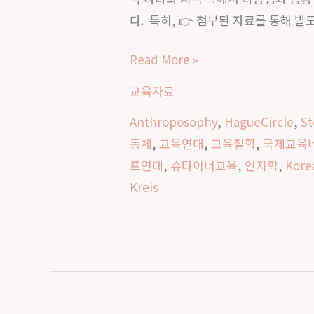
의
시
다. 특히, 👉 첨부된 자료를 통해 
세
작
계
Read More »
연
교육자료
대
Anthroposophy
,
HagueCircle
,
St
동체
,
교육연대
,
교육철학
,
국제교육
프연대
,
슈타이너교육
,
인지학
,
Kore
Kreis