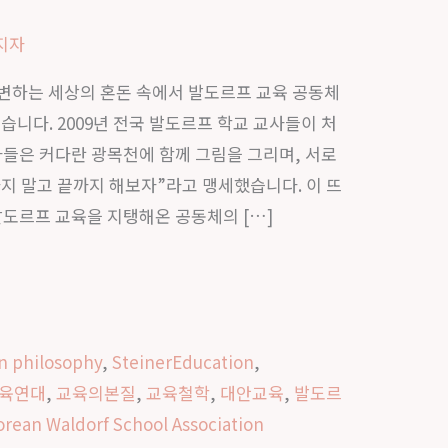
지자
 급변하는 세상의 혼돈 속에서 발도르프 교육 공동체
습니다. 2009년 전국 발도르프 학교 교사들이 처
사들은 커다란 광목천에 함께 그림을 그리며, 서로
지 말고 끝까지 해보자”라고 맹세했습니다. 이 뜨
발도르프 교육을 지탱해온 공동체의 […]
n philosophy
,
SteinerEducation
,
육연대
,
교육의본질
,
교육철학
,
대안교육
,
발도르
orean Waldorf School Association