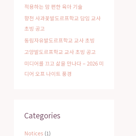
적용하는 맘 편한 육아 기술
r
:
향천 사과꽃발도르프학교 담임 교사
초빙 공고
동림자유발도르프학교 교사 초빙
고양발도르프학교 교사 초빙 공고
미디어를 끄고 삶을 만나다 – 2026 미
디어 오프 나이트 풍경
Categories
Notices
(1)