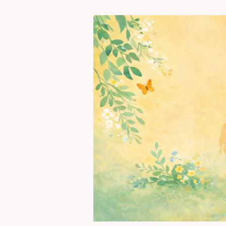
한
국
발
도
르
프
학
교
연
합
홈
페
이
지