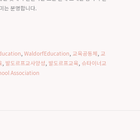
미는 분명합니다.
ducation
,
WaldorfEducation
,
교육공동체
,
교
육
,
발도르프교사양성
,
발도르프교육
,
슈타이너교
ool Association