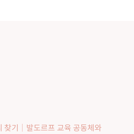
bout Us
Our Activities
Events & Learning
자리 찾기｜발도르프 교육 공동체와