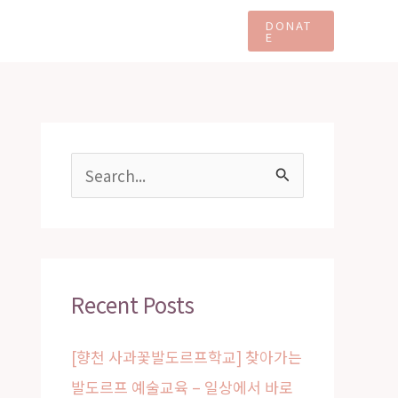
Moments Together
DONAT
E
S
e
a
r
c
Recent Posts
h
[향천 사과꽃발도르프학교] 찾아가는
f
발도르프 예술교육 – 일상에서 바로
o