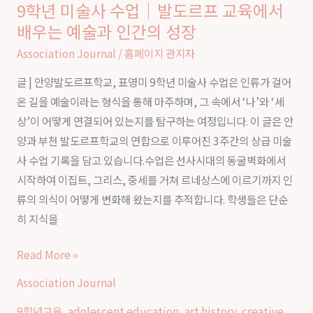
9학년 미술사 수업｜발도르프 교육에서
9
나
배우는 예술과 인간의 성장
학
는
년
Association Journal
/
홈페이지 관지자
새
미
로
글 | 안양발도르프학교, 표영미 9학년 미술사 수업은 인류가 걸어
술
운
온 길을 예술이라는 형식을 통해 마주하며, 그 속에서 ‘나’와 ‘세
사
학
상’이 어떻게 연결되어 있는지를 탐구하는 여정입니다. 이 글은 안
수
교
양과 부천 발도르프학교의 연합으로 이루어진 3주간의 상급 미술
업
생
사 수업 기록을 담고 있습니다.수업은 선사시대의 동굴벽화에서
｜
활
시작하여 이집트, 그리스, 중세를 거쳐 르네상스에 이르기까지 인
발
류의 의식이 어떻게 변화해 왔는지를 추적합니다. 학생들은 단순
도
히 지식을
르
프
Read More »
교
Association Journal
육
에
9학년교육
,
adolescent education
,
art history
,
creative