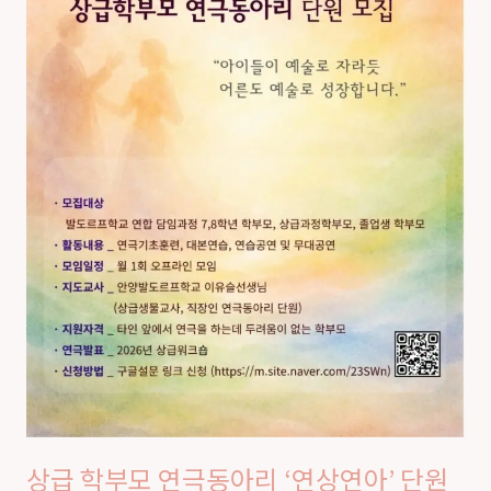
극
본
동
질
아
리
‘연
상
연
아’
단
원
모
집
상급 학부모 연극동아리 ‘연상연아’ 단원