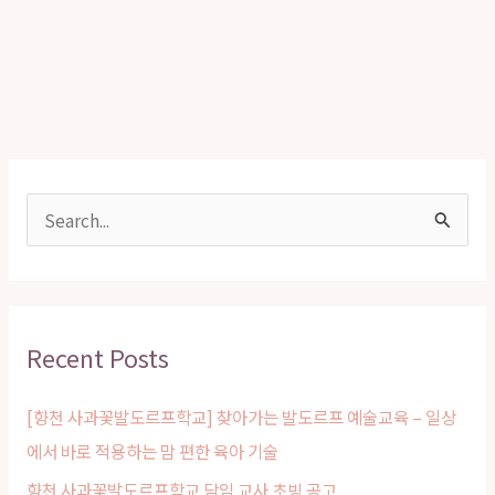
S
e
a
r
Recent Posts
c
h
[향천 사과꽃발도르프학교] 찾아가는 발도르프 예술교육 – 일상
f
에서 바로 적용하는 맘 편한 육아 기술
o
향천 사과꽃발도르프학교 담임 교사 초빙 공고