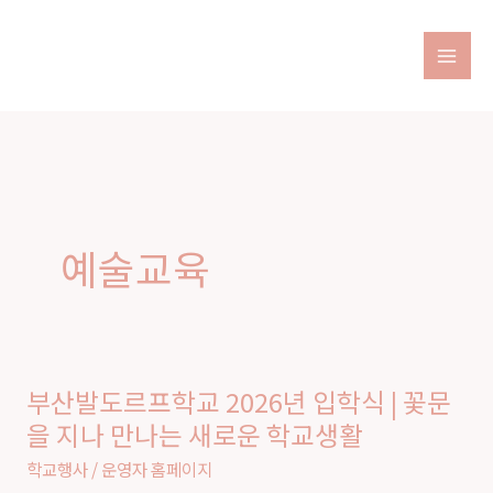
Skip
to
content
예술교육
부산발도르프학교 2026년 입학식 | 꽃문
부
을 지나 만나는 새로운 학교생활
산
발
학교행사
/
운영자 홈페이지
도