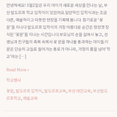
안녕하세요! 3월2일은 우리 아이가 새로운 세상을 만나는 날, 부
르
산 발도르프 학교 입학식이 있었어요.일반적인 입학식과는 조금
프
다른, 예술적이고 따뜻한 현장을 기록해 봅니다. 향기로운 ‘꽃
학
문’을 지나다 발도르프 입학식의 가장 아름다운 순간은 정성껏 장
교
식된 ‘꽃문’을 지나는 시간입니다.부모님의 손을 살며시 놓고, 선
2026
생님과 친구들의 축복 속에서 꽃 문을 하나둘 통과하는 아이들.이
년
문은 단순히 교실로 들어가는 통로가 아니라, 가정의 품을 넘어‘학
입
교’라는 […]
학
식
Read More »
|
학교행사
꽃
문
꽃문
,
발도르프 입학식
,
발도르프교육
,
부산 대안교육
,
부산발도
을
르프학교
,
예술교육
지
나
만