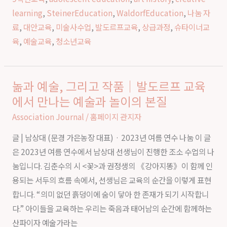
서
learning
,
SteinerEducation
,
WaldorfEducation
,
나눔 자
배
료
,
대안교육
,
미술사수업
,
발도르프교육
,
상급과정
,
슈타이너교
우
육
,
예술교육
,
청소년교육
는
예
술
놂과 예술, 그리고 작품｜발도르프 교육
놂
과
에서 만나는 예술과 놀이의 본질
과
인
예
Association Journal
/
홈페이지 관지자
간
술,
의
글 | 남상대 (문경 가은농장 대표) · 2023년 여름 연수 나눔 이 글
그
성
은 2023년 여름 연수에서 남상대 선생님이 진행한 조소 수업의 나
리
장
눔입니다. 김춘수의 시 <꽃>과 권정생의 《강아지똥》이 함께 인
고
용되는 서두의 흐름 속에서, 선생님은 교육의 순간을 이렇게 표현
작
합니다. “의미 없던 흙덩이에 숨이 닿아 한 존재가 되기 시작합니
품
다.” 아이들을 교육하는 우리는 죽음과 태어남의 순간에 함께하는
｜
산파이자 예술가라는
발