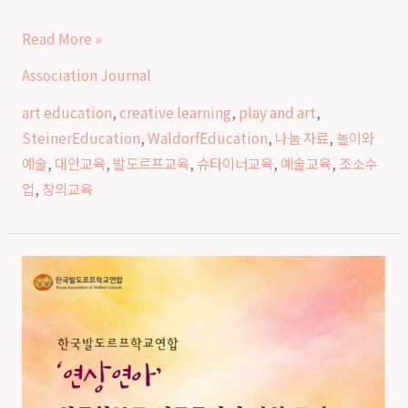
도
Read More »
르
Association Journal
프
교
art education
,
creative learning
,
play and art
,
육
SteinerEducation
,
WaldorfEducation
,
나눔 자료
,
놀이와
에
예술
,
대안교육
,
발도르프교육
,
슈타이너교육
,
예술교육
,
조소수
서
업
,
창의교육
만
나
는
상
예
급
술
학
과
부
놀
모
이
연
의