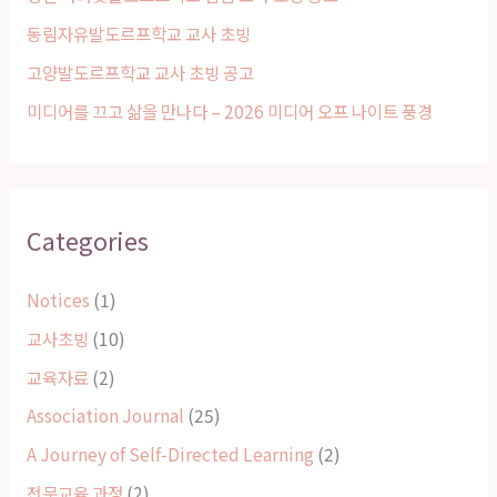
r
동림자유발도르프학교 교사 초빙
:
고양발도르프학교 교사 초빙 공고
미디어를 끄고 삶을 만나다 – 2026 미디어 오프 나이트 풍경
Categories
Notices
(1)
교사초빙
(10)
교육자료
(2)
Association Journal
(25)
A Journey of Self-Directed Learning
(2)
전문교육 과정
(2)