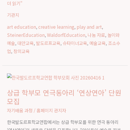
더 읽기"
르
기관지
프
교
art education
,
creative learning
,
play and art
,
육
SteinerEducation
,
WaldorfEducation
,
나눔 자료
,
놀이와
에
예술
,
대안교육
,
발도르프교육
,
슈타이너교육
,
예술교육
,
조소수
서
업
,
창의교육
만
나
는
상
예
급
술
상급 학부모 연극동아리 ‘연상연아’ 단원
학
과
모집
부
놀
모
자기배움 과정
/
홈페이지 관지자
이
연
의
한국발도르프학교연합에서는 상급 학부모를 위한 연극 동아리
극
본