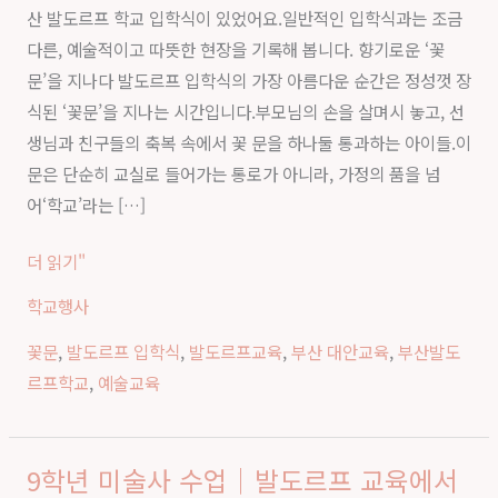
산 발도르프 학교 입학식이 있었어요.일반적인 입학식과는 조금
프
다른, 예술적이고 따뜻한 현장을 기록해 봅니다. 향기로운 ‘꽃
학
문’을 지나다 발도르프 입학식의 가장 아름다운 순간은 정성껏 장
교
식된 ‘꽃문’을 지나는 시간입니다.부모님의 손을 살며시 놓고, 선
2026
생님과 친구들의 축복 속에서 꽃 문을 하나둘 통과하는 아이들.이
년
문은 단순히 교실로 들어가는 통로가 아니라, 가정의 품을 넘
입
어‘학교’라는 […]
학
식
더 읽기"
|
학교행사
꽃
문
꽃문
,
발도르프 입학식
,
발도르프교육
,
부산 대안교육
,
부산발도
을
르프학교
,
예술교육
지
나
만
9학년 미술사 수업｜발도르프 교육에서
9
나