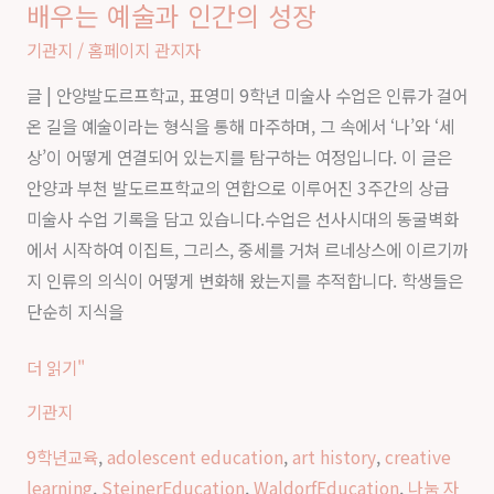
배우는 예술과 인간의 성장
학
는
년
기관지
/
홈페이지 관지자
새
미
로
글 | 안양발도르프학교, 표영미 9학년 미술사 수업은 인류가 걸어
술
운
온 길을 예술이라는 형식을 통해 마주하며, 그 속에서 ‘나’와 ‘세
사
학
상’이 어떻게 연결되어 있는지를 탐구하는 여정입니다. 이 글은
수
교
안양과 부천 발도르프학교의 연합으로 이루어진 3주간의 상급
업
생
미술사 수업 기록을 담고 있습니다.수업은 선사시대의 동굴벽화
｜
활
에서 시작하여 이집트, 그리스, 중세를 거쳐 르네상스에 이르기까
발
지 인류의 의식이 어떻게 변화해 왔는지를 추적합니다. 학생들은
도
단순히 지식을
르
프
더 읽기"
교
기관지
육
에
9학년교육
,
adolescent education
,
art history
,
creative
서
learning
,
SteinerEducation
,
WaldorfEducation
,
나눔 자