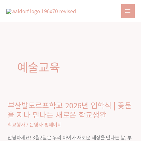
콘
텐
츠
로
건
너
뛰
예술교육
기
부산발도르프학교 2026년 입학식 | 꽃문
부
을 지나 만나는 새로운 학교생활
산
발
학교행사
/
운영자 홈페이지
도
안녕하세요! 3월2일은 우리 아이가 새로운 세상을 만나는 날, 부
르