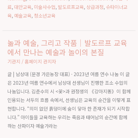
배
료
,
대안교육
,
미술사수업
,
발도르프교육
,
상급과정
,
슈타이너교
우
육
,
예술교육
,
청소년교육
는
예
술
놂과 예술, 그리고 작품｜발도르프 교육
놂
과
에서 만나는 예술과 놀이의 본질
과
인
예
기관지
/
홈페이지 관지자
간
술,
의
글 | 남상대 (문경 가은농장 대표) · 2023년 여름 연수 나눔 이 글
그
성
은 2023년 여름 연수에서 남상대 선생님이 진행한 조소 수업의
리
장
나눔입니다. 김춘수의 시 <꽃>과 권정생의 《강아지똥》이 함께
고
인용되는 서두의 흐름 속에서, 선생님은 교육의 순간을 이렇게 표
작
현합니다. “의미 없던 흙덩이에 숨이 닿아 한 존재가 되기 시작합
품
니다.” 아이들을 교육하는 우리는 죽음과 태어남의 순간에 함께
｜
하는 산파이자 예술가라는
발
도