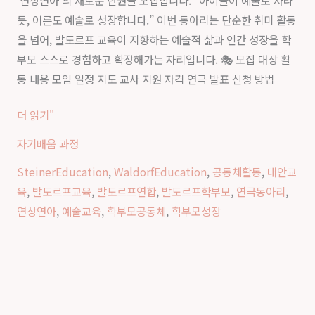
‘연상연아’의 새로운 단원을 모집합니다. “아이들이 예술로 자라
동
질
듯, 어른도 예술로 성장합니다.” 이번 동아리는 단순한 취미 활동
아
을 넘어, 발도르프 교육이 지향하는 예술적 삶과 인간 성장을 학
리
부모 스스로 경험하고 확장해가는 자리입니다. 🎭 모집 대상 활
‘연
동 내용 모임 일정 지도 교사 지원 자격 연극 발표 신청 방법
상
연
더 읽기"
아’
자기배움 과정
단
원
SteinerEducation
,
WaldorfEducation
,
공동체활동
,
대안교
모
육
,
발도르프교육
,
발도르프연합
,
발도르프학부모
,
연극동아리
,
집
연상연아
,
예술교육
,
학부모공동체
,
학부모성장