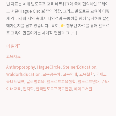
번 자료는 세계 발도르프 교육 네트워크와 국제 협의체인 **헤이
육
그 서클(Hague Circle)**의 역할, 그리고 발도르프 교육이 어떻
의
게 각 나라와 지역 속에서 다양성과 공통성을 함께 유지하며 발전
세
해가는지를 담고 있습니다. 특히,
첨부된 자료를 통해 발도르
계
프 교육이 만들어가는 세계적 연결과 그 […]
연
대
더 읽기"
교육자료
Anthroposophy
,
HagueCircle
,
SteinerEducation
,
WaldorfEducation
,
교육공동체
,
교육연대
,
교육철학
,
국제교
육네트워크
,
글로벌교육
,
발도르프교육철학
,
발도르프연대
,
슈타
이너교육
,
인지학
,
한국발도르프학교연합
,
헤이그서클