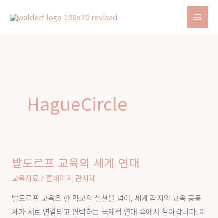
콘
텐
츠
로
건
너
뛰
HagueCircle
기
발도르프 교육의 세계 연대
발
도
교육자료
/
홈페이지 관지자
르
발도르프 교육은 한 학교의 실천을 넘어, 세계 각지의 교육 공동
프
체가 서로 연결되고 협력하는 국제적 연대 속에서 살아갑니다. 이
교