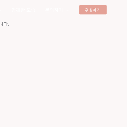
함께한 모습
문의하기
후원하기
니다.
비 엑스포에 참가합니다. 지난해 코엑스와 킨텍스 박람회 ...
고,촛불 하나 아래 ...
다. 이번 학부모회 워크숍은 발도르프 ...