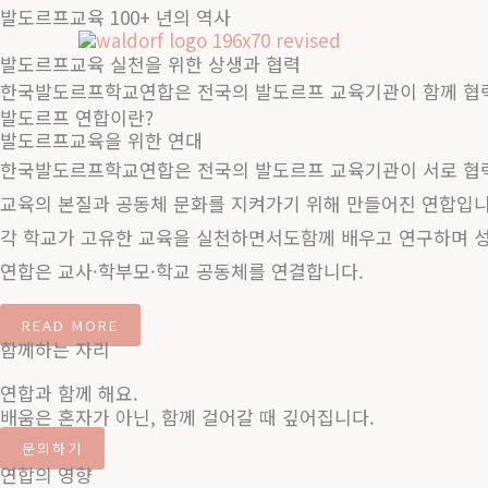
콘
발도르프교육 100+ 년의 역사
텐
발도르프교육 실천을 위한 상생과 협력
츠
한국발도르프학교연합은 전국의 발도르프 교육기관이 함께 협력
로
발도르프 연합이란?
발도르프교육을 위한 연대
건
한국발도르프학교연합은 전국의 발도르프 교육기관이 서로 협
너
교육의 본질과 공동체 문화를 지켜가기 위해 만들어진 연합입니
뛰
각 학교가 고유한 교육을 실천하면서도함께 배우고 연구하며 
기
연합은 교사·학부모·학교 공동체를 연결합니다.
2026 킨텍스 맘앤베이비 엑스포 참가 안내
READ MORE
Media Off Night – 한국발도르프학교연합 주최 행사 안
2026 한국발도르프학교연합 학부모회 워크숍 안내
함께하는 자리
한국발도르프학교연합은 오는 2026년 6월 18일(목)부터 6월
<한국 발도르프 학교 연합 주최 행사 안내>도시의 불빛이 잠시
한국발도르프학교연합은 학부모회 간의 연결과 협력을 바탕으로,
연합과 함께 해요.
배움은 혼자가 아닌, 함께 걸어갈 때 깊어집니다.
READ MORE
READ MORE
READ MORE
문의하기
연합의 영향