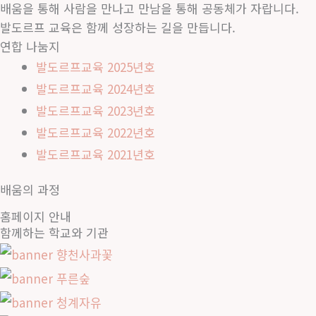
배움을 통해 사람을 만나고 만남을 통해 공동체가 자랍니다.
발도르프 교육은 함께 성장하는 길을 만듭니다.
연합 나눔지
발도르프교육 2025년호
발도르프교육 2024년호
발도르프교육 2023년호
발도르프교육 2022년호
발도르프교육 2021년호
전문교육 과정
자기배움 과정
자기배움 과정
배움의 과정
한국발도르프학교연합 연속 강연 두 번째: 중위감각 – 
공지사항
연합 학부모 독서동아리 모집｜미래를 향한 교육
상급 학부모 연극동아리 ‘연상연아’ 단원 모집
홈페이지 안내
주제: 중위감각- 영혼, 세상의 진실을 담다 학교연합 교육위
한국발도르프학교연합 홈페이지 오픈 안내｜배움과 삶을 
지역과 학교는 다르지만, 발도르프 교육을 향해 나아가는 부모
함께하는 학교와 기관
한국발도르프학교연합에서는 상급 학부모를 위한 연극 동아리 ‘
한국발도르프학교연합 홈페이지가 오픈했습니다. 발도르프 교육의
6월 13, 2026
4월 17, 2026
4월 17, 2026
8월 11, 2025