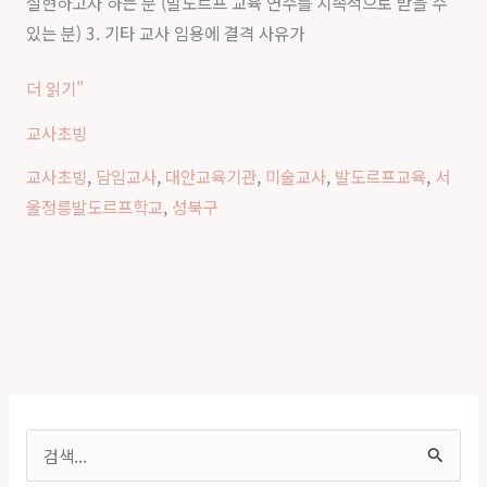
실현하고자 하는 분 (발도르프 교육 연수를 지속적으로 받을 수
교
있는 분) 3. 기타 교사 임용에 결격 사유가
담
임
더 읽기"
교
교사초빙
사
및
교사초빙
,
담임교사
,
대안교육기관
,
미술교사
,
발도르프교육
,
서
미
울정릉발도르프학교
,
성북구
술
교
사
초
빙
안
내
검