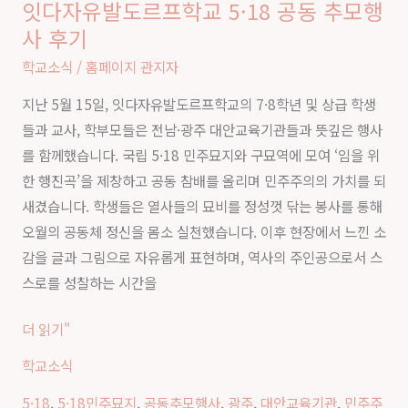
잇다자유발도르프학교 5·18 공동 추모행
잇
빙
사 후기
다
공
자
학교소식
/
홈페이지 관지자
고
유
지난 5월 15일, 잇다자유발도르프학교의 7·8학년 및 상급 학생
발
들과 교사, 학부모들은 전남·광주 대안교육기관들과 뜻깊은 행사
도
를 함께했습니다. 국립 5·18 민주묘지와 구묘역에 모여 ‘임을 위
르
한 행진곡’을 제창하고 공동 참배를 올리며 민주주의의 가치를 되
프
새겼습니다. 학생들은 열사들의 묘비를 정성껏 닦는 봉사를 통해
학
오월의 공동체 정신을 몸소 실천했습니다. 이후 현장에서 느낀 소
교
감을 글과 그림으로 자유롭게 표현하며, 역사의 주인공으로서 스
5·18
스로를 성찰하는 시간을
공
동
더 읽기"
추
학교소식
모
행
5·18
,
5·18민주묘지
,
공동추모행사
,
광주
,
대안교육기관
,
민주주