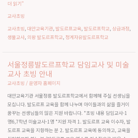
더 읽기"
정
교사초빙
생
물
교사초빙
,
대안교육기관
,
발도르프교육
,
발도르프학교
,
상급과정
,
전
생물교사
,
의왕 발도르프학교
,
청계자유발도르프학교
임
교
사
서울정릉발도르프학교 담임교사 및 미술
서
초
교사 초빙 안내
울
빙
정
교사초빙
/
운영자 홈페이지
공
릉
고
대안교육기관 서울정릉 발도르프학교에서 함께해 주실 선생님을
발
모십니다. 발도르프 교육을 함께 나누며 아이들과의 삶을 즐거이
도
꿈꾸는 선생님들의 많은 지원 바랍니다. *초빙 내용 담임교사-1
르
명6,7학년 미술교사-1명 *지원 자격 1. 발도르프 교육 이수자, 발
프
도르프 교육을 지향하는 분 2. 발도르프 교육에 동의하고, 교육을
학