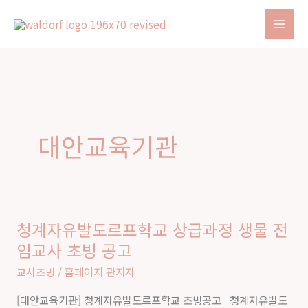
콘
텐
츠
로
건
너
뛰
대안교육기관
기
청계자유발도르프학교 상급과정 생물 전
청
임교사 초빙 공고
계
자
교사초빙
/
홈페이지 관지자
유
[대안교육기관] 청계자유발도르프학교 초빙공고 청계자유발도
발