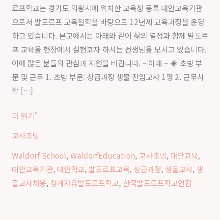
르프학교는 경기도 의왕시에 위치한 교육청 등록 대안교육기관
도
으로서 발도르프 교육철학을 바탕으로 12년제 교육과정을 운영
르
하고 있습니다. 본교에서는 아래와 같이 삶의 열정과 함께 발도르
프
프 교육을 현장에서 실현코자 하시는 선생님을 모시고 있습니다.
학
이에 많은 분들의 관심과 지원을 바랍니다. – 아래 – ◈ 초빙 부
교
문 및 근무 1. 초빙 부문: 상급과정 생물 전임교사 1명 2. 근무시
상
작 […]
급
과
더 읽기"
정
교사초빙
생
물
Waldorf School
,
WaldorfEducation
,
교사초빙
,
대안교육
,
전
대안교육기관
,
대안학교
,
발도르프교육
,
상급과정
,
생물교사
,
생
임
물교사채용
,
청계자유발도르프학교
,
한국발도르프학교연합
교
사
초