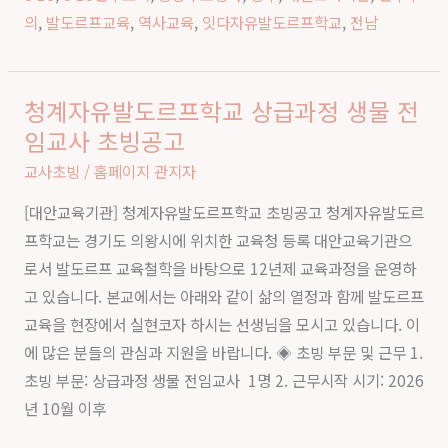
사
의
,
발도르프교육
,
역사교육
,
잇다자유발도르프학교
,
전남
후
기
청계자유발도르프학교 상급과정 생물 전
청
임교사 초빙공고
계
자
교사초빙
/
홈페이지 관지자
유
[대안교육기관] 청계자유발도르프학교 초빙공고 청계자유발도르
발
프학교는 경기도 의왕시에 위치한 교육청 등록 대안교육기관으
도
로서 발도르프 교육철학을 바탕으로 12년제 교육과정을 운영하
르
고 있습니다. 본교에서는 아래와 같이 삶의 열정과 함께 발도르프
프
교육을 현장에서 실현코자 하시는 선생님을 모시고 있습니다. 이
학
에 많은 분들의 관심과 지원을 바랍니다. ◈ 초빙 부문 및 근무 1.
교
초빙 부문: 상급과정 생물 전임교사 1명 2. 근무시작 시기: 2026
상
년 10월 이후
급
과