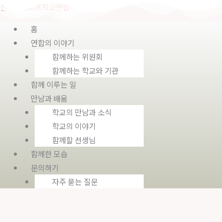
콘
Menu
한국발도르프학교연합
텐
홈
츠
연합의 이야기
로
함께하는 위원회
건
함께하는 학교와 기관
너
함께 이루는 일
뛰
만남과 배움
기
학교의 만남과 소식
학교의 이야기
함께할 선생님
함께한 모습
문의하기
자주 묻는 질문