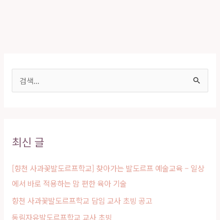
검
색
대
상
최신 글
[향천 사과꽃발도르프학교] 찾아가는 발도르프 예술교육 – 일상
에서 바로 적용하는 맘 편한 육아 기술
향천 사과꽃발도르프학교 담임 교사 초빙 공고
동림자유발도르프학교 교사 초빙