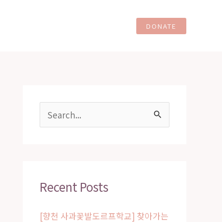
ents Together
Contact
DONATE
S
e
a
r
c
Recent Posts
h
[향천 사과꽃발도르프학교] 찾아가는
f