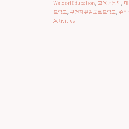
WaldorfEducation
,
교육공동체
,
대
기
프학교
,
부천자유발도르프학교
,
슈타
｜
Activities
부
천
자
유
발
도
르
프
학
교
의
새