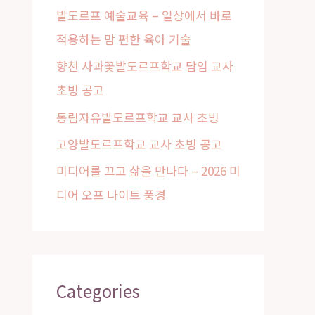
발도르프 예술교육 – 일상에서 바로
o
적용하는 맘 편한 육아 기술
r
:
향천 사과꽃발도르프학교 담임 교사
초빙 공고
동림자유발도르프학교 교사 초빙
고양발도르프학교 교사 초빙 공고
미디어를 끄고 삶을 만나다 – 2026 미
디어 오프 나이트 풍경
Categories