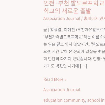
인천·부천 발도르프학교
인
학교의 새로운 출발
천
·
Association Journal
/
홈페이지 관
부
글 | 황광열, 이혜진 (부천자유발도르
천
‘부천자유발도르프학교’라는 이름 아
발
는 일은 결코 쉽지 않았지만, ‘발도
도
오랜 시간 쌓아 온 신뢰가 결실을 맺을
르
미 단단히 다져져 있었습니다. 안양·
프
가기도 벅찼던 시기에 […]
학
교
Read More »
통
합
Association Journal
이
education community
,
school in
야