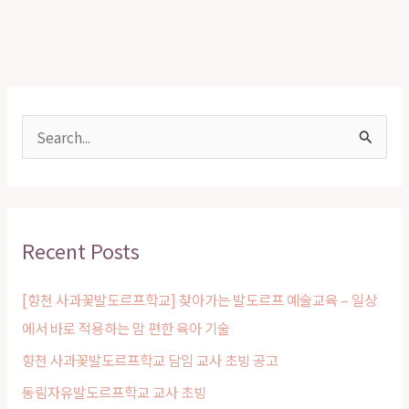
S
e
a
r
Recent Posts
c
h
[향천 사과꽃발도르프학교] 찾아가는 발도르프 예술교육 – 일상
f
에서 바로 적용하는 맘 편한 육아 기술
o
향천 사과꽃발도르프학교 담임 교사 초빙 공고
r
동림자유발도르프학교 교사 초빙
: