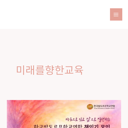
Skip
to
content
미래를향한교육
연
합
학
부