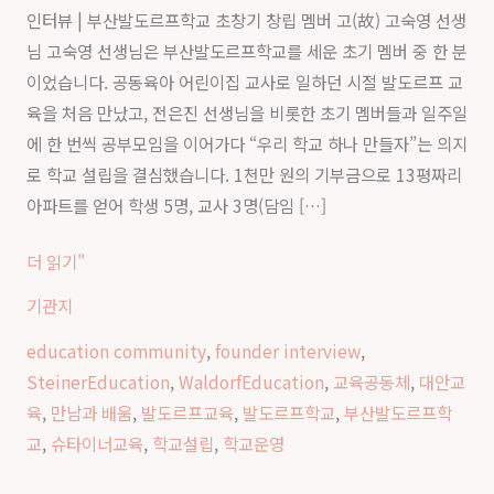
인터뷰 | 부산발도르프학교 초창기 창립 멤버 고(故) 고숙영 선생
교
님 고숙영 선생님은 부산발도르프학교를 세운 초기 멤버 중 한 분
를
이었습니다. 공동육아 어린이집 교사로 일하던 시절 발도르프 교
만
육을 처음 만났고, 전은진 선생님을 비롯한 초기 멤버들과 일주일
드
에 한 번씩 공부모임을 이어가다 “우리 학교 하나 만들자”는 의지
는
로 학교 설립을 결심했습니다. 1천만 원의 기부금으로 13평짜리
사
아파트를 얻어 학생 5명, 교사 3명(담임 […]
람
들
더 읽기"
｜
고
기관지
숙
education community
,
founder interview
,
영
SteinerEducation
,
WaldorfEducation
,
교육공동체
,
대안교
선
육
,
만남과 배움
,
발도르프교육
,
발도르프학교
,
부산발도르프학
생
교
,
슈타이너교육
,
학교설립
,
학교운영
님
인