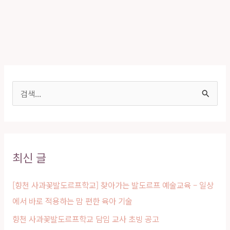
터
뷰
와
부
산
발
검
도
색
르
대
프
학
상
최신 글
교
설
립
[향천 사과꽃발도르프학교] 찾아가는 발도르프 예술교육 – 일상
이
에서 바로 적용하는 맘 편한 육아 기술
야
향천 사과꽃발도르프학교 담임 교사 초빙 공고
기