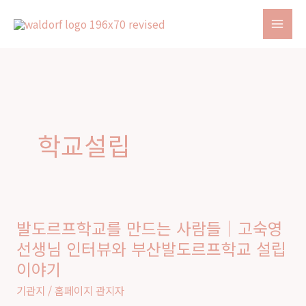
콘
텐
츠
로
건
너
뛰
학교설립
기
발도르프학교를 만드는 사람들｜고숙영
발
선생님 인터뷰와 부산발도르프학교 설립
도
이야기
르
프
기관지
/
홈페이지 관지자
학