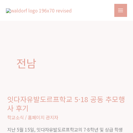
콘
텐
츠
로
건
너
뛰
전남
기
잇다자유발도르프학교 5·18 공동 추모행
잇
사 후기
다
자
학교소식
/
홈페이지 관지자
유
지난 5월 15일, 잇다자유발도르프학교의 7·8학년 및 상급 학생
발