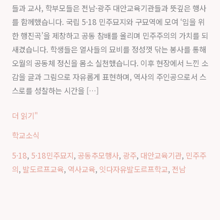
들과 교사, 학부모들은 전남·광주 대안교육기관들과 뜻깊은 행사
도
를 함께했습니다. 국립 5·18 민주묘지와 구묘역에 모여 ‘임을 위
르
한 행진곡’을 제창하고 공동 참배를 올리며 민주주의의 가치를 되
프
새겼습니다. 학생들은 열사들의 묘비를 정성껏 닦는 봉사를 통해
학
오월의 공동체 정신을 몸소 실천했습니다. 이후 현장에서 느낀 소
교
감을 글과 그림으로 자유롭게 표현하며, 역사의 주인공으로서 스
5·18
스로를 성찰하는 시간을 […]
공
동
더 읽기"
추
학교소식
모
행
5·18
,
5·18민주묘지
,
공동추모행사
,
광주
,
대안교육기관
,
민주주
사
의
,
발도르프교육
,
역사교육
,
잇다자유발도르프학교
,
전남
후
기