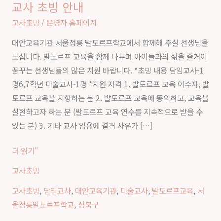
교사 초빙 안내
울
정
교사초빙
/
운영자 홈페이지
릉
대안교육기관 서울정릉 발도르프학교에서 함께해 주실 선생님을
발
모십니다. 발도르프 교육을 함께 나누며 아이들과의 삶을 즐거이
도
꿈꾸는 선생님들의 많은 지원 바랍니다. *초빙 내용 담임교사-1
르
명6,7학년 미술교사-1명 *지원 자격 1. 발도르프 교육 이수자, 발
프
도르프 교육을 지향하는 분 2. 발도르프 교육에 동의하고, 교육을
학
실현하고자 하는 분 (발도르프 교육 연수를 지속적으로 받을 수
교
있는 분) 3. 기타 교사 임용에 결격 사유가 […]
담
임
더 읽기"
교
교사초빙
사
및
교사초빙
,
담임교사
,
대안교육기관
,
미술교사
,
발도르프교육
,
서
미
울정릉발도르프학교
,
성북구
술