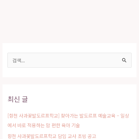
교
사
초
빙
안
내
검
색
대
상
최신 글
[향천 사과꽃발도르프학교] 찾아가는 발도르프 예술교육 – 일상
에서 바로 적용하는 맘 편한 육아 기술
향천 사과꽃발도르프학교 담임 교사 초빙 공고