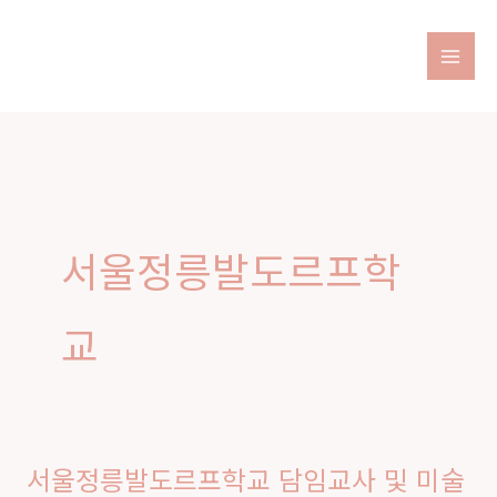
콘
텐
츠
로
건
너
뛰
기
서울정릉발도르프학
교
서울정릉발도르프학교 담임교사 및 미술
서