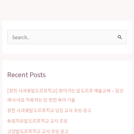
원
칙
정
리
S
e
a
r
Recent Posts
c
h
[향천 사과꽃발도르프학교] 찾아가는 발도르프 예술교육 – 일상
f
에서 바로 적용하는 맘 편한 육아 기술
o
향천 사과꽃발도르프학교 담임 교사 초빙 공고
r
동림자유발도르프학교 교사 초빙
:
고양발도르프학교 교사 초빙 공고