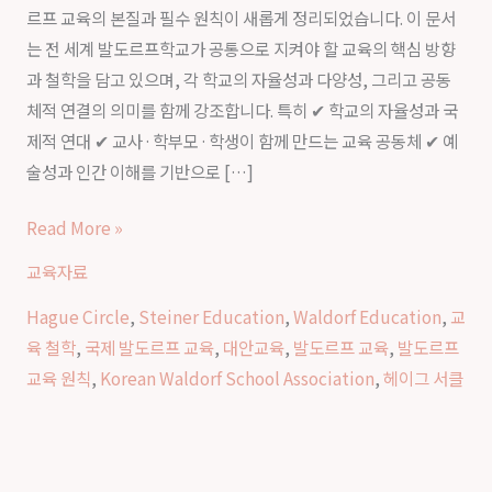
르프 교육의 본질과 필수 원칙이 새롭게 정리되었습니다. 이 문서
클
는 전 세계 발도르프학교가 공통으로 지켜야 할 교육의 핵심 방향
발
과 철학을 담고 있으며, 각 학교의 자율성과 다양성, 그리고 공동
표
체적 연결의 의미를 함께 강조합니다. 특히 ✔ 학교의 자율성과 국
|
제적 연대 ✔ 교사·학부모·학생이 함께 만드는 교육 공동체 ✔ 예
발
술성과 인간 이해를 기반으로 […]
도
르
Read More »
프
교육자료
교
육
Hague Circle
,
Steiner Education
,
Waldorf Education
,
교
의
육 철학
,
국제 발도르프 교육
,
대안교육
,
발도르프 교육
,
발도르프
본
교육 원칙
,
Korean Waldorf School Association
,
헤이그 서클
질
과
핵
심