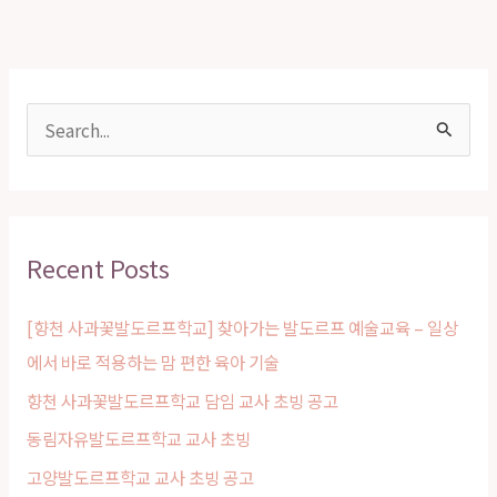
S
e
a
r
Recent Posts
c
h
[향천 사과꽃발도르프학교] 찾아가는 발도르프 예술교육 – 일상
f
에서 바로 적용하는 맘 편한 육아 기술
o
향천 사과꽃발도르프학교 담임 교사 초빙 공고
r
동림자유발도르프학교 교사 초빙
:
고양발도르프학교 교사 초빙 공고