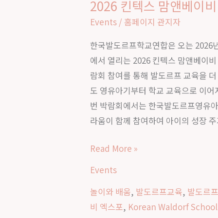
2026 킨텍스 맘앤베이비
2026
킨
Events
/
홈페이지 관지자
텍
한국발도르프학교연합은 오는 2026년 
스
에서 열리는 2026 킨텍스 맘앤베이
맘
람회 참여를 통해 발도르프 교육을 더
앤
도 영유아기부터 학교 교육으로 이어지
베
번 박람회에서는 한국발도르프영유아연
이
라움이 함께 참여하여 아이의 성장 주기
비
엑
Read More »
스
Events
포
참
놀이와 배움
,
발도르프교육
,
발도르
가
비 엑스포
,
Korean Waldorf School
안