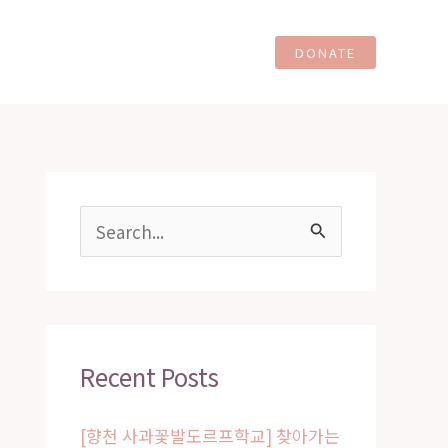
ents Together
Contact
DONATE
S
e
a
r
c
Recent Posts
h
[향천 사과꽃발도르프학교] 찾아가는
f