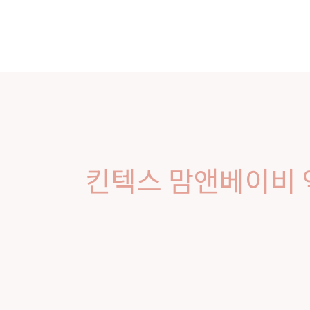
Skip
to
Home
About 
content
킨텍스 맘앤베이비