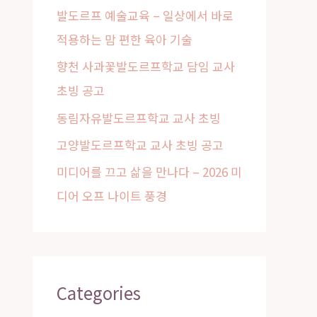
발도르프 예술교육 – 일상에서 바로
o
적용하는 맘 편한 육아 기술
r
:
향천 사과꽃발도르프학교 담임 교사
초빙 공고
동림자유발도르프학교 교사 초빙
고양발도르프학교 교사 초빙 공고
미디어를 끄고 삶을 만나다 – 2026 미
디어 오프 나이트 풍경
Categories