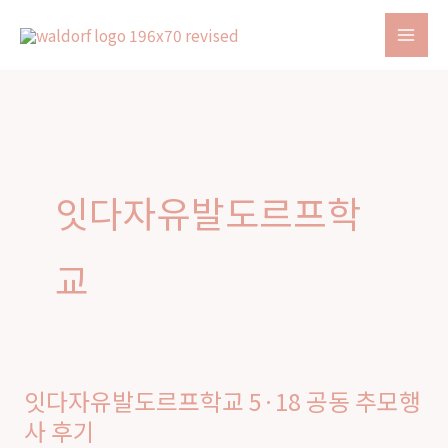
Skip
to
content
잇다자유발도르프학
교
잇다자유발도르프학교 5·18 공동 추모행
잇
사 후기
다