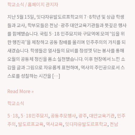
자
학교소식
/
홈페이지 관지자
유
지난 5월 15일, 잇다자유발도르프학교의 7·8학년 및 상급 학생
발
들과 교사, 학부모들은 전남·광주 대안교육기관들과 뜻깊은 행사
도
를 함께했습니다. 국립 5·18 민주묘지와 구묘역에 모여 ‘임을 위
르
한 행진곡’을 제창하고 공동 참배를 올리며 민주주의의 가치를 되
프
새겼습니다. 학생들은 열사들의 묘비를 정성껏 닦는 봉사를 통해
학
오월의 공동체 정신을 몸소 실천했습니다. 이후 현장에서 느낀 소
교
감을 글과 그림으로 자유롭게 표현하며, 역사의 주인공으로서 스
5·18
스로를 성찰하는 시간을 […]
공
동
Read More »
추
학교소식
모
행
5·18
,
5·18민주묘지
,
공동추모행사
,
광주
,
대안교육기관
,
민주
사
주의
,
발도르프교육
,
역사교육
,
잇다자유발도르프학교
,
전남
후