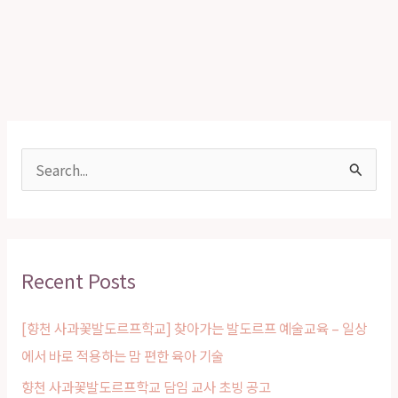
기
S
e
a
r
Recent Posts
c
h
[향천 사과꽃발도르프학교] 찾아가는 발도르프 예술교육 – 일상
f
에서 바로 적용하는 맘 편한 육아 기술
o
향천 사과꽃발도르프학교 담임 교사 초빙 공고
r