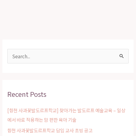
S
e
a
r
Recent Posts
c
h
[향천 사과꽃발도르프학교] 찾아가는 발도르프 예술교육 – 일상
f
에서 바로 적용하는 맘 편한 육아 기술
o
향천 사과꽃발도르프학교 담임 교사 초빙 공고
r