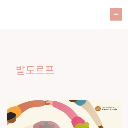
Skip
to
content
발도르프
2026
한
국
발